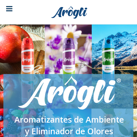
[ubermenu config_id="main" menu="18"]
Aromatizantes de Ambiente
y Eliminador de Olores