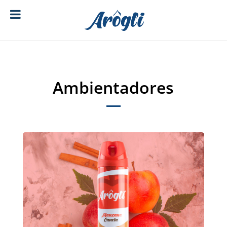
[ubermenu config_id="main" menu="18"]
Ambientadores