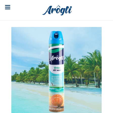
[ubermenu config_id="main" menu="18"]